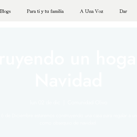
Blogs
Para ti y tu familia
A Una Voz
Dar
ruyendo un hoga
Navidad
lun 02 de dic
  |  
Comunidad Olivo
l 6 de Diciembre estaremos construyendo una casa para regalar a una
como obsequio de navidad.