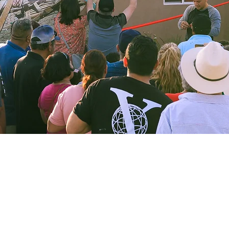
ación
6 dic 2024, 9:00 p.m.
ejo a Zaragoza 1511, Col, Partido Senecú, 32459 Juárez, Chih., M