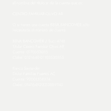
el nombre del título sr de la cuenta que es:
CENTRO FAMILIAR OLIVO AR
O si tienes una cuenta BBVA BANCOMER sólo
necesitarás el número de cuenta:
BBVA BANCOMER / Suc: 4748
Titular Centro Familiar Olivo AR
Cuenta: 0110353035
Clabe: 0121640 01103530355
Banco Santander
Titular Familias Fuertes AC
Cuenta: 92001358974
Clabe: 014164920013589740